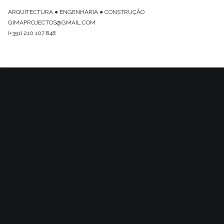
ARQUITECTURA ● ENGENHARIA ● CONSTRUÇÃO
GIMAPROJECTOS@GMAIL.COM
(+351) 210 107 848