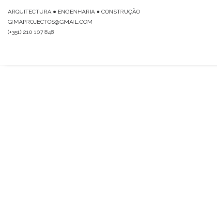
ARQUITECTURA ● ENGENHARIA ● CONSTRUÇÃO
GIMAPROJECTOS@GMAIL.COM
(+351) 210 107 848
Arquitectura e Engenharia
Construção e Reabilitação