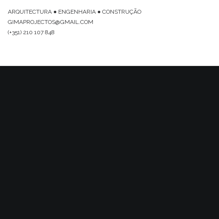
ARQUITECTURA ● ENGENHARIA ● CONSTRUÇÃO
GIMAPROJECTOS@GMAIL.COM
(+351) 210 107 848