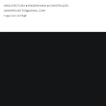
ARQUITECTURA ● ENGENHARIA ● CONSTRUÇÃO
GIMAPROJECTOS@GMAIL.COM
(+351) 210 107 848