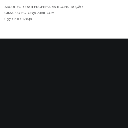
ARQUITECTURA ● ENGENHARIA ● CONSTRUÇÃO
GIMAPROJECTOS@GMAIL.COM
(+351) 210 107 848