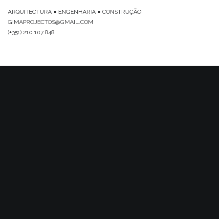
ARQUITECTURA ● ENGENHARIA ● CONSTRUÇÃO
GIMAPROJECTOS@GMAIL.COM
(+351) 210 107 848