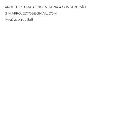
ARQUITECTURA ● ENGENHARIA ● CONSTRUÇÃO
GIMAPROJECTOS@GMAIL.COM
(+351) 210 107 848