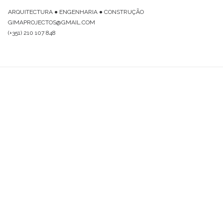
ARQUITECTURA ● ENGENHARIA ● CONSTRUÇÃO
GIMAPROJECTOS@GMAIL.COM
(+351) 210 107 848