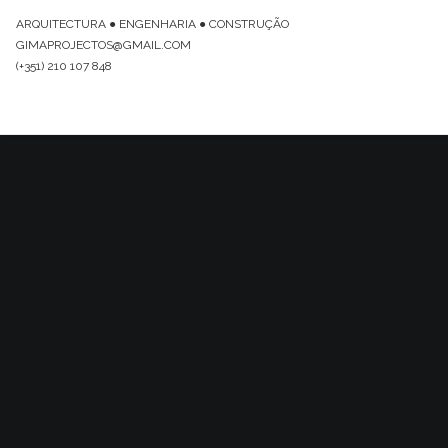
ARQUITECTURA ● ENGENHARIA ● CONSTRUÇÃO
GIMAPROJECTOS@GMAIL.COM
(+351) 210 107 848