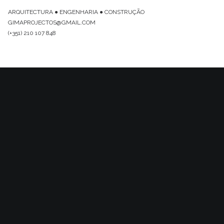
ARQUITECTURA ● ENGENHARIA ● CONSTRUÇÃO
GIMAPROJECTOS@GMAIL.COM
(+351) 210 107 848