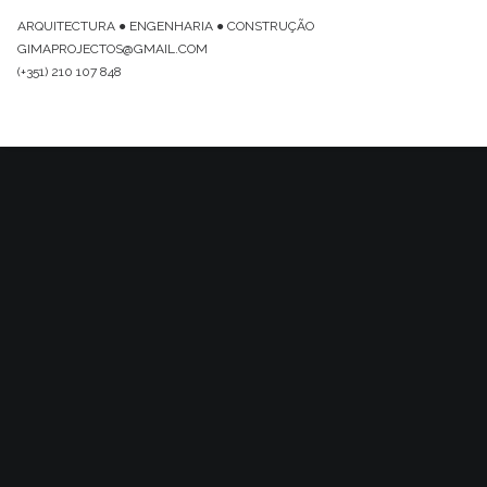
ARQUITECTURA ● ENGENHARIA ● CONSTRUÇÃO
GIMAPROJECTOS@GMAIL.COM
(+351) 210 107 848