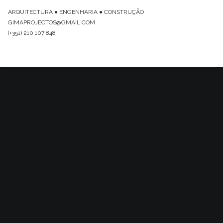
ARQUITECTURA ● ENGENHARIA ● CONSTRUÇÃO
GIMAPROJECTOS@GMAIL.COM
(+351) 210 107 848