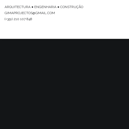
ARQUITECTURA ● ENGENHARIA ● CONSTRUÇÃO
GIMAPROJECTOS@GMAIL.COM
(+351) 210 107 848