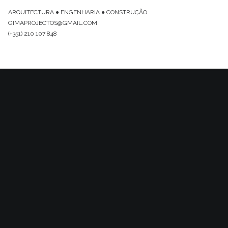
ARQUITECTURA ● ENGENHARIA ● CONSTRUÇÃO
GIMAPROJECTOS@GMAIL.COM
(+351) 210 107 848