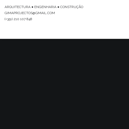
ARQUITECTURA ● ENGENHARIA ● CONSTRUÇÃO
GIMAPROJECTOS@GMAIL.COM
(+351) 210 107 848