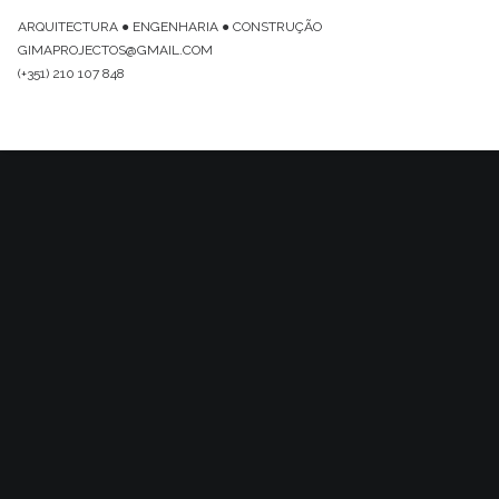
ARQUITECTURA ● ENGENHARIA ● CONSTRUÇÃO
GIMAPROJECTOS@GMAIL.COM
(+351) 210 107 848