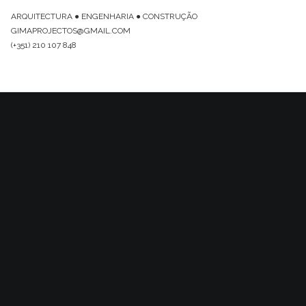
ARQUITECTURA ● ENGENHARIA ● CONSTRUÇÃO
GIMAPROJECTOS@GMAIL.COM
(+351) 210 107 848