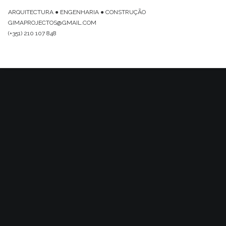
ARQUITECTURA ● ENGENHARIA ● CONSTRUÇÃO
GIMAPROJECTOS@GMAIL.COM
(+351) 210 107 848