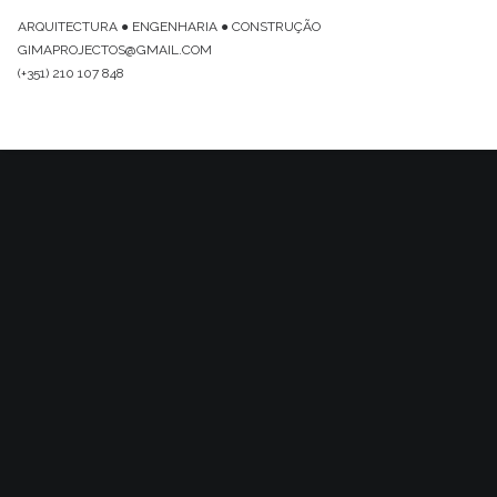
ARQUITECTURA ● ENGENHARIA ● CONSTRUÇÃO
GIMAPROJECTOS@GMAIL.COM
(+351) 210 107 848