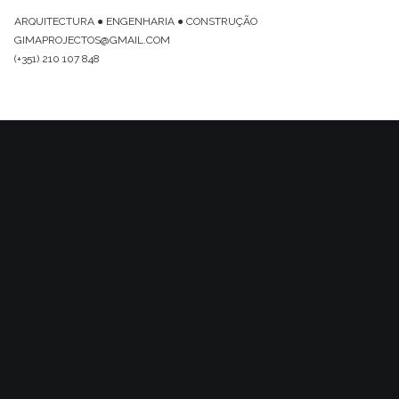
ARQUITECTURA ● ENGENHARIA ● CONSTRUÇÃO
GIMAPROJECTOS@GMAIL.COM
(+351) 210 107 848