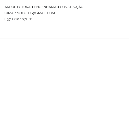
ARQUITECTURA ● ENGENHARIA ● CONSTRUÇÃO
GIMAPROJECTOS@GMAIL.COM
(+351) 210 107 848