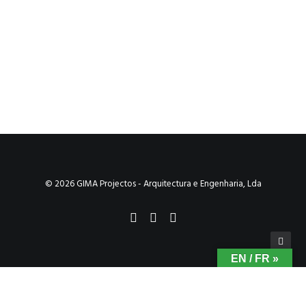
1
2
3
…
8
© 2026 GIMA Projectos - Arquitectura e Engenharia, Lda
EN / FR »