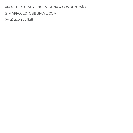
ARQUITECTURA ● ENGENHARIA ● CONSTRUÇÃO
GIMAPROJECTOS@GMAIL.COM
(+351) 210 107 848