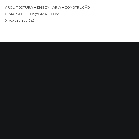
ARQUITECTURA ● ENGENHARIA ● CONSTRUÇÃO
GIMAPROJECTOS@GMAIL.COM
(+351) 210 107 848