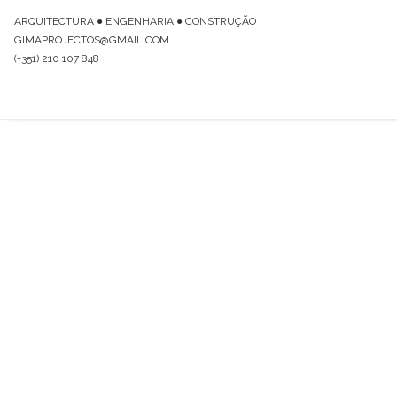
ARQUITECTURA ● ENGENHARIA ● CONSTRUÇÃO
GIMAPROJECTOS@GMAIL.COM
(+351) 210 107 848