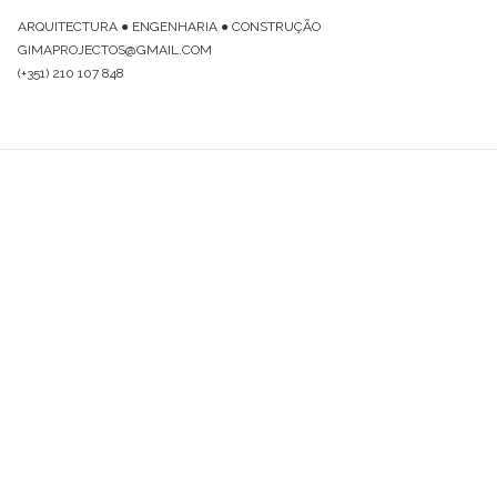
ARQUITECTURA ● ENGENHARIA ● CONSTRUÇÃO
GIMAPROJECTOS@GMAIL.COM
(+351) 210 107 848