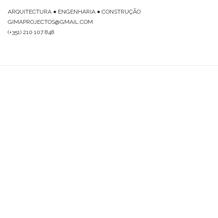
ARQUITECTURA ● ENGENHARIA ● CONSTRUÇÃO
GIMAPROJECTOS@GMAIL.COM
(+351) 210 107 848