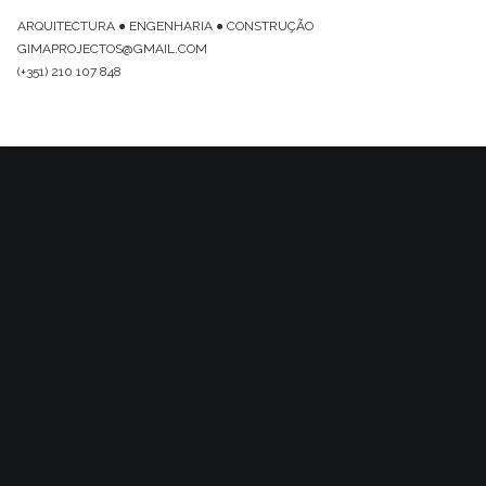
ARQUITECTURA ● ENGENHARIA ● CONSTRUÇÃO
GIMAPROJECTOS@GMAIL.COM
(+351) 210 107 848