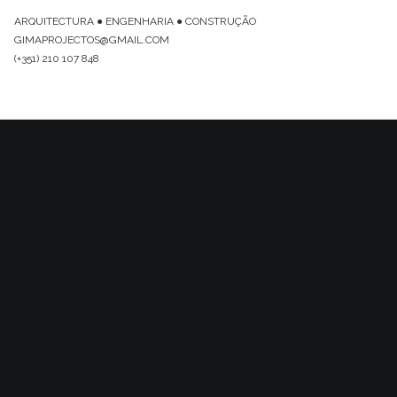
ARQUITECTURA ● ENGENHARIA ● CONSTRUÇÃO
GIMAPROJECTOS@GMAIL.COM
(+351) 210 107 848