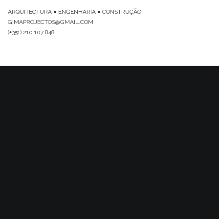
ARQUITECTURA ● ENGENHARIA ● CONSTRUÇÃO
GIMAPROJECTOS@GMAIL.COM
(+351) 210 107 848