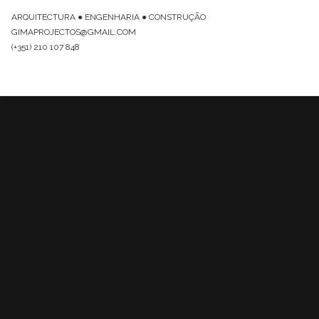
ARQUITECTURA ● ENGENHARIA ● CONSTRUÇÃO
GIMAPROJECTOS@GMAIL.COM
(+351) 210 107 848