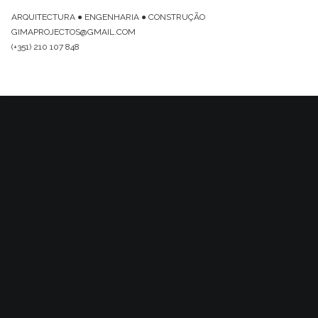
ARQUITECTURA ● ENGENHARIA ● CONSTRUÇÃO
GIMAPROJECTOS@GMAIL.COM
(+351) 210 107 848