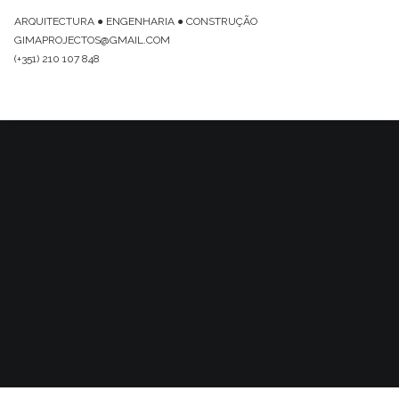
ARQUITECTURA ● ENGENHARIA ● CONSTRUÇÃO
GIMAPROJECTOS@GMAIL.COM
(+351) 210 107 848