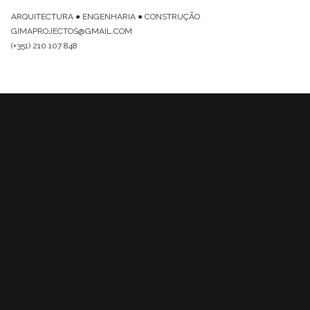
ARQUITECTURA ● ENGENHARIA ● CONSTRUÇÃO
GIMAPROJECTOS@GMAIL.COM
(+351) 210 107 848