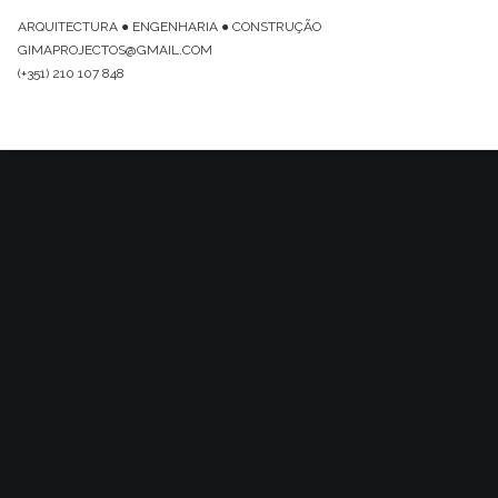
ARQUITECTURA ● ENGENHARIA ● CONSTRUÇÃO
GIMAPROJECTOS@GMAIL.COM
(+351) 210 107 848