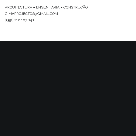
ARQUITECTURA ● ENGENHARIA ● CONSTRUÇÃO
GIMAPROJECTOS@GMAIL.COM
(+351) 210 107 848