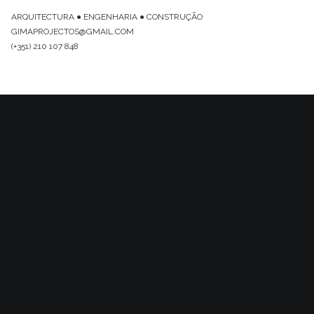
ARQUITECTURA ● ENGENHARIA ● CONSTRUÇÃO
GIMAPROJECTOS@GMAIL.COM
(+351) 210 107 848