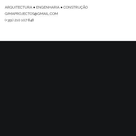
ARQUITECTURA ● ENGENHARIA ● CONSTRUÇÃO
GIMAPROJECTOS@GMAIL.COM
(+351) 210 107 848