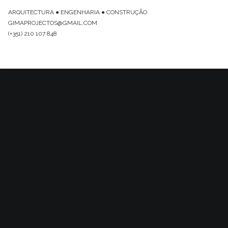
ARQUITECTURA ● ENGENHARIA ● CONSTRUÇÃO
GIMAPROJECTOS@GMAIL.COM
(+351) 210 107 848