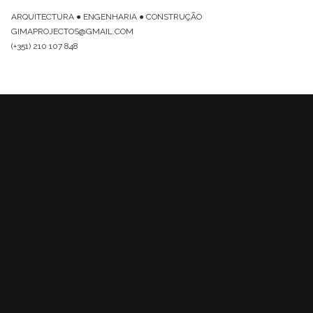
ARQUITECTURA ● ENGENHARIA ● CONSTRUÇÃO
GIMAPROJECTOS@GMAIL.COM
(+351) 210 107 848