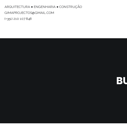
ARQUITECTURA ● ENGENHARIA ● CONSTRUÇÃO
GIMAPROJECTOS@GMAIL.COM
(+351) 210 107 848
B